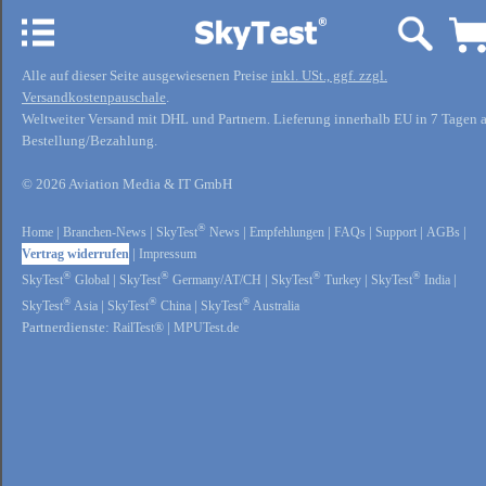
Alle auf dieser Seite ausgewiesenen Preise
inkl. USt., ggf. zzgl.
Versandkostenpauschale
.
Weltweiter Versand mit DHL und Partnern. Lieferung innerhalb EU in 7 Tagen 
Bestellung/Bezahlung.
© 2026 Aviation Media & IT GmbH
®
Home
|
Branchen-News
|
SkyTest
News
|
Empfehlungen
|
FAQs
|
Support
|
AGBs
|
Vertrag widerrufen
|
Impressum
®
®
®
®
SkyTest
Global
|
SkyTest
Germany/AT/CH
|
SkyTest
Turkey
|
SkyTest
India
|
®
®
®
SkyTest
Asia
|
SkyTest
China
|
SkyTest
Australia
Partnerdienste:
RailTest®
|
MPUTest.de