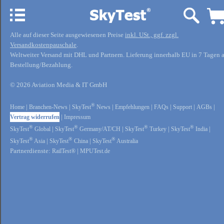
Alle auf dieser Seite ausgewiesenen Preise
inkl. USt., ggf. zzgl.
Versandkostenpauschale
.
Weltweiter Versand mit DHL und Partnern. Lieferung innerhalb EU in 7 Tagen 
Bestellung/Bezahlung.
© 2026 Aviation Media & IT GmbH
®
Home
|
Branchen-News
|
SkyTest
News
|
Empfehlungen
|
FAQs
|
Support
|
AGBs
|
Vertrag widerrufen
|
Impressum
®
®
®
®
SkyTest
Global
|
SkyTest
Germany/AT/CH
|
SkyTest
Turkey
|
SkyTest
India
|
®
®
®
SkyTest
Asia
|
SkyTest
China
|
SkyTest
Australia
Partnerdienste:
RailTest®
|
MPUTest.de