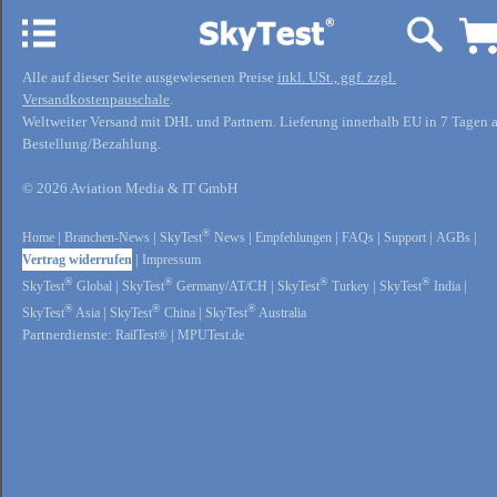
Alle auf dieser Seite ausgewiesenen Preise
inkl. USt., ggf. zzgl.
Versandkostenpauschale
.
Weltweiter Versand mit DHL und Partnern. Lieferung innerhalb EU in 7 Tagen 
Bestellung/Bezahlung.
© 2026 Aviation Media & IT GmbH
®
Home
|
Branchen-News
|
SkyTest
News
|
Empfehlungen
|
FAQs
|
Support
|
AGBs
|
Vertrag widerrufen
|
Impressum
®
®
®
®
SkyTest
Global
|
SkyTest
Germany/AT/CH
|
SkyTest
Turkey
|
SkyTest
India
|
®
®
®
SkyTest
Asia
|
SkyTest
China
|
SkyTest
Australia
Partnerdienste:
RailTest®
|
MPUTest.de