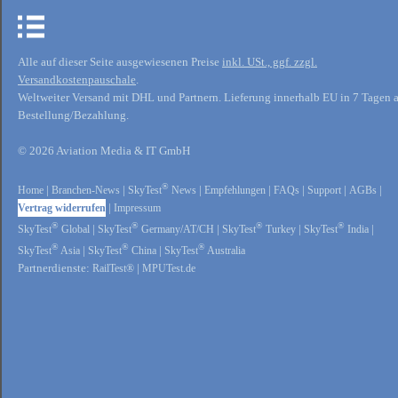
Alle auf dieser Seite ausgewiesenen Preise
inkl. USt., ggf. zzgl.
Versandkostenpauschale
.
Weltweiter Versand mit DHL und Partnern. Lieferung innerhalb EU in 7 Tagen 
Bestellung/Bezahlung.
© 2026 Aviation Media & IT GmbH
®
Home
|
Branchen-News
|
SkyTest
News
|
Empfehlungen
|
FAQs
|
Support
|
AGBs
|
Vertrag widerrufen
|
Impressum
®
®
®
®
SkyTest
Global
|
SkyTest
Germany/AT/CH
|
SkyTest
Turkey
|
SkyTest
India
|
®
®
®
SkyTest
Asia
|
SkyTest
China
|
SkyTest
Australia
Partnerdienste:
RailTest®
|
MPUTest.de