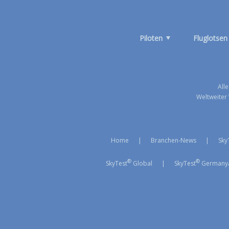
Piloten
Fluglotsen
All
Weltweiter 
Home
|
Branchen-News
|
Sky
®
®
SkyTest
Global
|
SkyTest
Germany