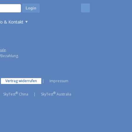
fo & Kontakt
hale
.
/Bezahlung.
|
Vertrag widerrufen
|
Impressum
®
®
SkyTest
China
|
SkyTest
Australia