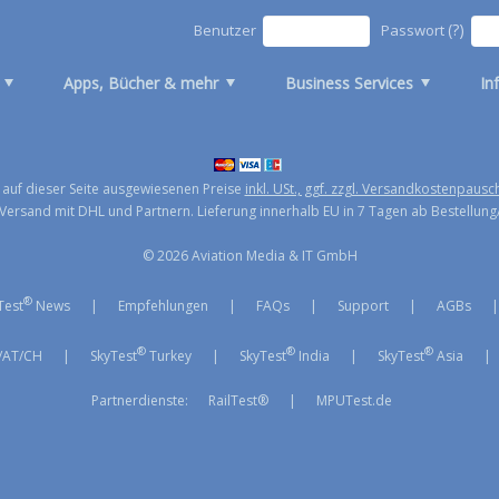
(?)
Benutzer
Passwort
Apps, Bücher & mehr
Business Services
In
e auf dieser Seite ausgewiesenen Preise
inkl. USt., ggf. zzgl. Versandkostenpausc
Versand mit DHL und Partnern. Lieferung innerhalb EU in 7 Tagen ab Bestellung
© 2026 Aviation Media & IT GmbH
®
Test
News
|
Empfehlungen
|
FAQs
|
Support
|
AGBs
®
®
®
/AT/CH
|
SkyTest
Turkey
|
SkyTest
India
|
SkyTest
Asia
|
Partnerdienste:
RailTest®
|
MPUTest.de