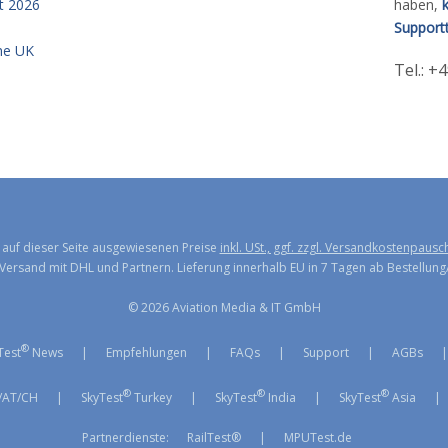
t 2026
haben,
Support
the UK
Tel.: +
e auf dieser Seite ausgewiesenen Preise
inkl. USt., ggf. zzgl. Versandkostenpausc
Versand mit DHL und Partnern. Lieferung innerhalb EU in 7 Tagen ab Bestellung
© 2026 Aviation Media & IT GmbH
®
Test
News
|
Empfehlungen
|
FAQs
|
Support
|
AGBs
®
®
®
/AT/CH
|
SkyTest
Turkey
|
SkyTest
India
|
SkyTest
Asia
|
Partnerdienste:
RailTest®
|
MPUTest.de