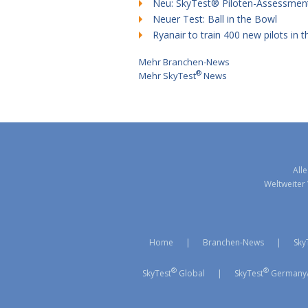
Neu: SkyTest® Piloten-Assessmen
Neuer Test: Ball in the Bowl
Ryanair to train 400 new pilots in 
Mehr Branchen-News
®
Mehr SkyTest
News
All
Weltweiter 
Home
|
Branchen-News
|
Sky
®
®
SkyTest
Global
|
SkyTest
Germany