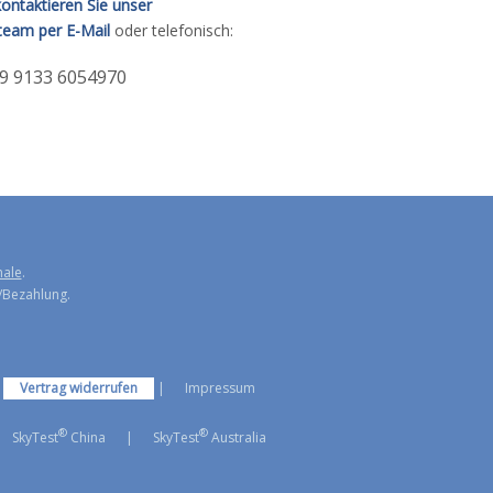
kontaktieren Sie unser
team per E-Mail
oder telefonisch:
49 9133 6054970
hale
.
/Bezahlung.
|
Vertrag widerrufen
|
Impressum
®
®
SkyTest
China
|
SkyTest
Australia