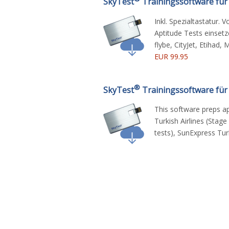
SkyTest
Trainingssoftware für 
Inkl. Spezialtastatur. 
Aptitude Tests einsetze
flybe, CityJet, Etihad,
EUR 99.95
®
SkyTest
Trainingssoftware für 
This software preps ap
Turkish Airlines (Stag
tests), SunExpress Tu