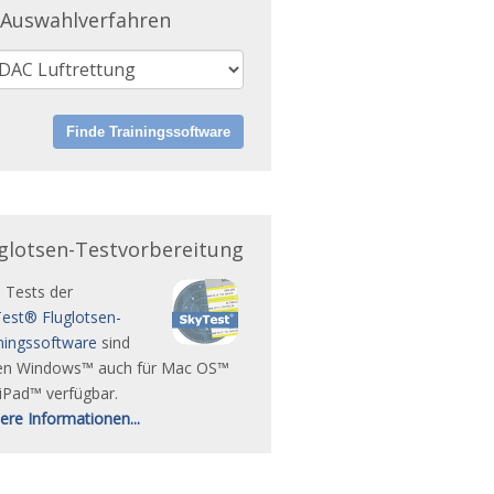
 Auswahlverfahren
glotsen-Testvorbereitung
e Tests der
est® Fluglotsen-
ningssoftware
sind
en Windows™ auch für Mac OS™
iPad™ verfügbar.
ere Informationen...