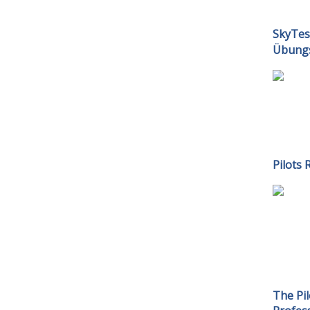
SkyTes
Übung
Pilots 
The Pi