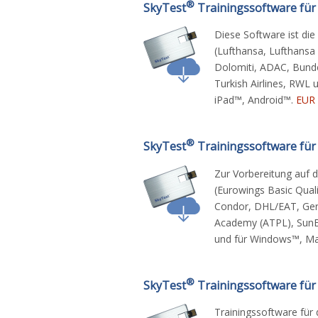
®
SkyTest
Trainingssoftware für
Diese Software ist di
(Lufthansa, Lufthansa C
Dolomiti, ADAC, Bundes
Turkish Airlines, RWL
iPad™, Android™.
EUR 
®
SkyTest
Trainingssoftware für I
Zur Vorbereitung auf d
(Eurowings Basic Quali
Condor, DHL/EAT, Ger
Academy (ATPL), SunEx
und für Windows™, Ma
®
SkyTest
Trainingssoftware für
Trainingssoftware für