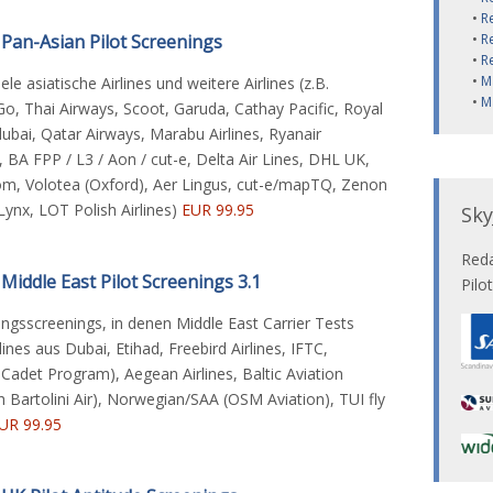
•
R
Pan-Asian Pilot Screenings
•
R
•
R
•
M
ele asiatische Airlines und weitere Airlines (z.B.
•
M
diGo, Thai Airways, Scoot, Garuda, Cathay Pacific, Royal
dubai, Qatar Airways, Marabu Airlines, Ryanair
BA FPP / L3 / Aon / cut-e, Delta Air Lines, DHL UK,
.com, Volotea (Oxford), Aer Lingus, cut-e/mapTQ, Zenon
tLynx, LOT Polish Airlines)
EUR 99.95
Sk
Reda
Middle East Pilot Screenings 3.1
Pilo
ngsscreenings, in denen Middle East Carrier Tests
nes aus Dubai, Etihad, Freebird Airlines, IFTC,
 Cadet Program), Aegean Airlines, Baltic Aviation
 Bartolini Air), Norwegian/SAA (OSM Aviation), TUI fly
UR 99.95