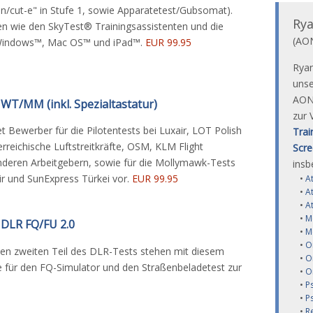
n/cut-e" in Stufe 1, sowie Apparatetest/Gubsomat).
Rya
en wie den SkyTest® Trainingsassistenten und die
(AON
 Windows™, Mac OS™ und iPad™.
EUR 99.95
Ryan
unse
AON/
WT/MM (inkl. Spezialtastatur)
zur 
t Bewerber für die Pilotentests bei Luxair, LOT Polish
Trai
sterreichische Luftstreitkräfte, OSM, KLM Flight
Scre
deren Arbeitgebern, sowie für die Mollymawk-Tests
insb
air und SunExpress Türkei vor.
EUR 99.95
•
A
•
At
•
A
•
M
 DLR FQ/FU 2.0
•
M
•
O
den zweiten Teil des DLR-Tests stehen mit diesem
•
O
 für den FQ-Simulator und den Straßenbeladetest zur
•
O
•
P
•
P
•
R