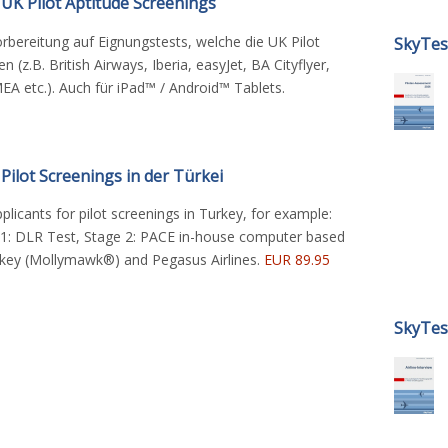
UK Pilot Aptitude Screenings
Vorbereitung auf Eignungstests, welche die UK Pilot
SkyTes
n (z.B. British Airways, Iberia, easyJet, BA Cityflyer,
 MEA etc.). Auch für iPad™ / Android™ Tablets.
Pilot Screenings in der Türkei
plicants for pilot screenings in Turkey, for example:
e 1: DLR Test, Stage 2: PACE in-house computer based
rkey (Mollymawk®) and Pegasus Airlines.
EUR 89.95
SkyTes