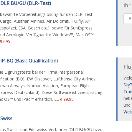
 DLR BU/GU (DLR-Test)
Ihr
e bewährte Vorbereitungslösung für den DLR-Test
argo, Austrian Airlines, Air Dolomiti, TUIfly, Air
polizei, ESA, Bosch etc.), sowie für SunExpress,
 und Aerologic. Verfügbar für Windows™, Mac OS™,
99.95
P-BQ (Basic Qualification)
Flu
ie Eignungstests bei der Firma Interpersonal
Viel
fication (BQ), EW Discover, Lufthansa City Airlines,
SkyT
man Airways, Nomad Aviation, European Flight
Trai
press Deutschland). Diese Software ist zweisprachig
neb
c OS™ und iPad™ erhältlich.
EUR 99.95
und 
Weit
 Swiss
 das Swiss- und Edelweiss-Verfahren (DLR BU/GU bzw.