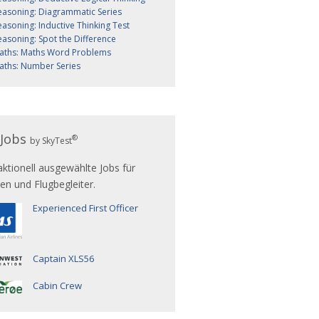
easoning: Diagrammatic Series
easoning: Inductive Thinking Test
easoning: Spot the Difference
aths: Maths Word Problems
aths: Number Series
yJobs
®
by SkyTest
ktionell ausgewählte Jobs für
ten und Flugbegleiter.
Experienced First Officer
Captain XLS56
Cabin Crew