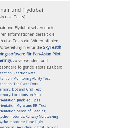
nair und Flydubai
/cut-e Tests)
air und Flydubai setzen nach
ren Informationen derzeit die
cut-e Tests ein. Wir empfehlen
Vorbereitung hierfür die
SkyTest®
ningssoftware für Pan-Asian Pilot
enings
zu verwenden, und
esondere folgende Tests zu üben:
ttention: Reaction Rate
tention: Monitoring Ability Test
ttention: The E with Dots
emory: Dot and Grid Test
emory: Locations on Map
rientation: Jumbled Pipes
rientation: Gyro and RBI Test
rientation: Sense of Heading
sycho-motorics: Runway Multitasking
sycho-motorics: Tube Flight
easoning: Deductive Logical Thinking