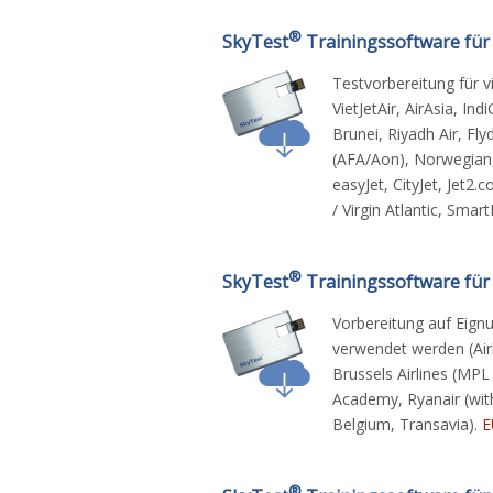
®
SkyTest
Trainingssoftware für 
Testvorbereitung für vi
VietJetAir, AirAsia, In
Brunei, Riyadh Air, Fly
(AFA/Aon), Norwegian, 
easyJet, CityJet, Jet2
/ Virgin Atlantic, Smar
®
SkyTest
Trainingssoftware für 
Vorbereitung auf Eignu
verwendet werden (Airli
Brussels Airlines (MPL
Academy, Ryanair (with
Belgium, Transavia).
E
®