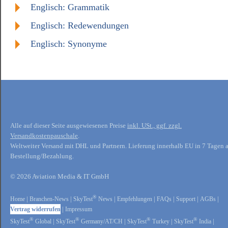
Englisch: Grammatik
Englisch: Redewendungen
Englisch: Synonyme
Alle auf dieser Seite ausgewiesenen Preise
inkl. USt., ggf. zzgl.
Versandkostenpauschale
.
Weltweiter Versand mit DHL und Partnern. Lieferung innerhalb EU in 7 Tagen 
Bestellung/Bezahlung.
© 2026 Aviation Media & IT GmbH
®
Home
|
Branchen-News
|
SkyTest
News
|
Empfehlungen
|
FAQs
|
Support
|
AGBs
|
Vertrag widerrufen
|
Impressum
®
®
®
®
SkyTest
Global
|
SkyTest
Germany/AT/CH
|
SkyTest
Turkey
|
SkyTest
India
|