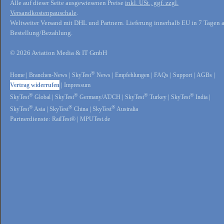
Alle auf dieser Seite ausgewiesenen Preise
inkl. USt., ggf. zzgl.
Versandkostenpauschale
.
Weltweiter Versand mit DHL und Partnern. Lieferung innerhalb EU in 7 Tagen 
Bestellung/Bezahlung.
© 2026 Aviation Media & IT GmbH
®
Home
|
Branchen-News
|
SkyTest
News
|
Empfehlungen
|
FAQs
|
Support
|
AGBs
|
Vertrag widerrufen
|
Impressum
®
®
®
®
SkyTest
Global
|
SkyTest
Germany/AT/CH
|
SkyTest
Turkey
|
SkyTest
India
|
®
®
®
SkyTest
Asia
|
SkyTest
China
|
SkyTest
Australia
Partnerdienste:
RailTest®
|
MPUTest.de