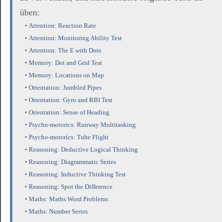
üben:
•
Attention: Reaction Rate
•
Attention: Monitoring Ability Test
•
Attention: The E with Dots
•
Memory: Dot and Grid Test
•
Memory: Locations on Map
•
Orientation: Jumbled Pipes
•
Orientation: Gyro and RBI Test
•
Orientation: Sense of Heading
•
Psycho-motorics: Runway Multitasking
•
Psycho-motorics: Tube Flight
•
Reasoning: Deductive Logical Thinking
•
Reasoning: Diagrammatic Series
•
Reasoning: Inductive Thinking Test
•
Reasoning: Spot the Difference
•
Maths: Maths Word Problems
•
Maths: Number Series