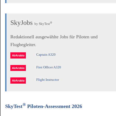
SkyJobs
®
by SkyTest
Redaktionell ausgewählte Jobs für Piloten und
Flugbegleiter.
Captain A320
First Officer A320
Flight Instructor
®
SkyTest
Piloten-Assessment 2026